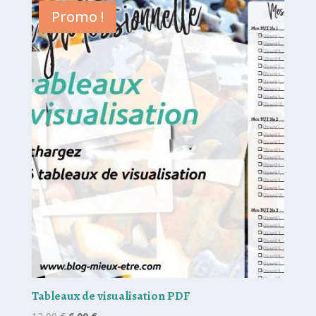
était :
est :
Promo !
197,00 €.
47,00 €.
Tableaux de visualisation PDF
Le
Le