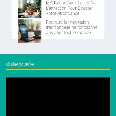
Méditation Avec La Loi De
L’attraction Pour Booster
Votre Abondance
Pourquoi la méditation
traditionnelle ne fonctionne
pas pour tout le monde
Chaîne Youtube