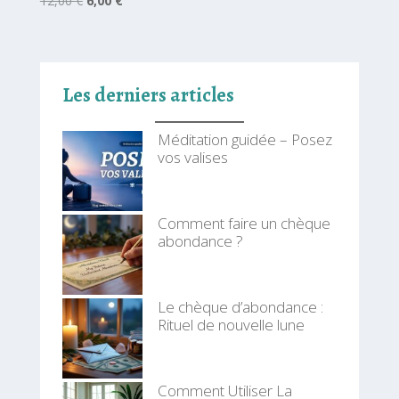
12,00
€
6,00
€
prix
prix
initial
actuel
était :
est :
12,00 €.
6,00 €.
Les derniers articles
Méditation guidée – Posez
vos valises
Comment faire un chèque
abondance ?
Le chèque d’abondance :
Rituel de nouvelle lune
Comment Utiliser La