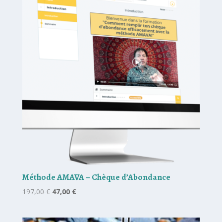
Méthode AMAVA – Chèque d’Abondance
Le
Le
197,00
€
47,00
€
prix
prix
initial
actuel