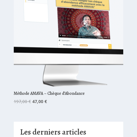
Méthode AMAVA – Chèque d’Abondance
Le
Le
197,00
€
47,00
€
prix
prix
initial
actuel
était :
est :
197,00 €.
47,00 €.
Les derniers articles