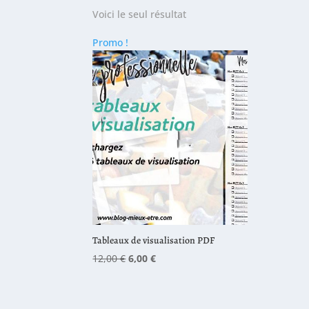
Voici le seul résultat
Promo !
Tableaux de visualisation PDF
Le
Le
12,00
€
6,00
€
prix
prix
initial
actuel
était :
est :