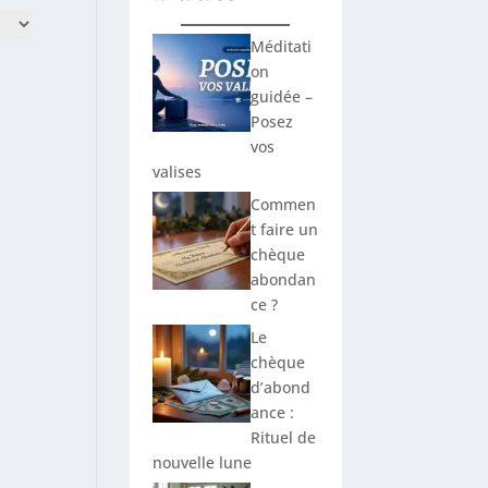
Méditati
on
guidée –
Posez
vos
valises
Commen
t faire un
chèque
abondan
ce ?
Le
chèque
d’abond
ance :
Rituel de
nouvelle lune