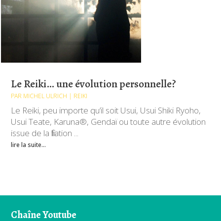
Le Reiki… une évolution personnelle?
PAR
MICHEL ULRICH
|
REIKI
Le Reiki, peu importe qu’il soit Usui, Usui Shiki Ryoho,
Usui Teate, Karuna®, Gendaï ou toute autre évolution
issue de la filiation ...
lire la suite...
Chaîne Youtube